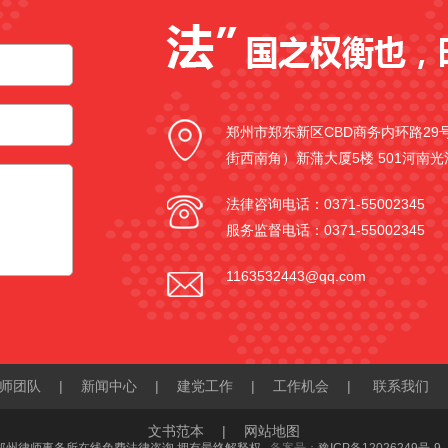
郑州市郑东新区CBD商务内环路2
街西南角）新蒲大厦5楼 501河南
法律咨询电话：0371-55002345
服务监督电话：0371-55002345
1163532443@qq.com
师团队
|
新闻中心
|
建党工作
|
工作机会
|
联系我们
文书范本
|
网站地图