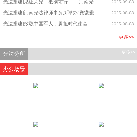
事务所隆重召开国庆节庆祝大会
光法党建|见证荣光，砥砺前行 ——河南光法
2025-09-03
律师事务所律师集体观看阅兵仪式
光法党建|河南光法律师事务所举办“党徽党旗
2025-08-08
有规范，学习践行记心间”专题学习主题党日
光法党建|致敬中国军人，勇担时代使命——
2025-08-08
活动
河南光法律师事务所开展庆“八一”主题党日活
更多>>
动
更多>>
光法分所
办公场景