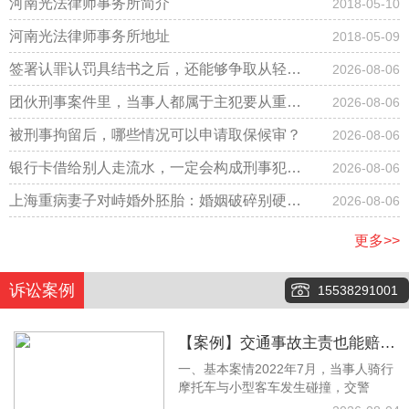
河南光法律师事务所简介
2018-05-10
河南光法律师事务所地址
2018-05-09
签署认罪认罚具结书之后，还能够争取从轻改
2026-08-06
判吗？
团伙刑事案件里，当事人都属于主犯要从重判
2026-08-06
刑吗？
被刑事拘留后，哪些情况可以申请取保候审？
2026-08-06
银行卡借给别人走流水，一定会构成刑事犯罪
2026-08-06
吗？
上海重病妻子对峙婚外胚胎：婚姻破碎别硬
2026-08-06
扛，法律才是底气
更多>>
诉讼案例
15538291001
【案例】交通事故主责也能赔！
一、基本案情2022年7月，当事人骑行
梁林静律师调解拿下12万余元赔
摩托车与小型客车发生碰撞，交警
偿