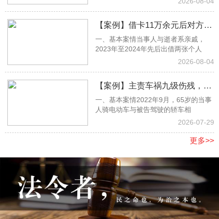
2026-08-04
【案例】借卡11万余元后对方离
一、基本案情当事人与逝者系亲戚，
世遭家属拒还，杨思淼律师取证
2023年至2024年先后出借两张个人
助力全额胜诉
2026-08-04
【案例】主责车祸九级伤残，张
一、基本案情2022年9月，65岁的当事
明月律师当庭抗辩，足额获赔17
人骑电动车与被告驾驶的轿车相
万余元
2026-07-29
更多>>