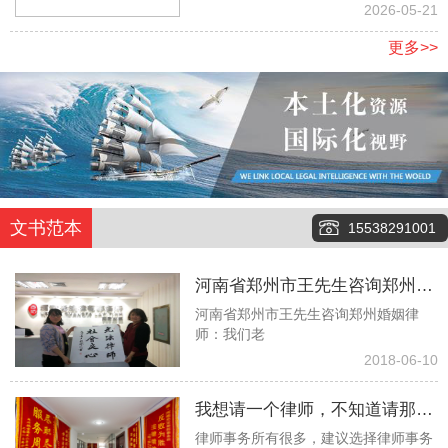
地
2026-05-21
更多>>
文书范本
15538291001
河南省郑州市王先生咨询郑州婚
河南省郑州市王先生咨询郑州婚姻律
姻律师：我们老伴俩今年都八十
师：我们老
多了，没有任何经济来源，有两
2018-06-10
个儿子也都去世了，现在就只有
我想请一个律师，不知道请那个
一个孙子，但是当我们问他要钱
律师事务所有很多，建议选择律师事务
律师事务所更好些！