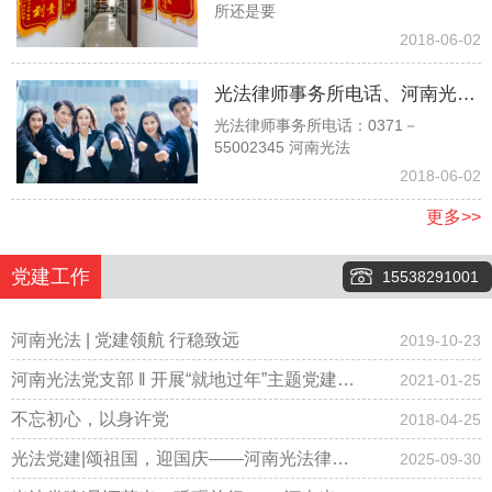
所还是要
时，他说他是孙子没有赡养我们
2018-06-02
的义务，请问对吗？
光法律师事务所电话、河南光法
光法律师事务所电话：0371－
律师事务所电话、郑州光法律师
55002345 河南光法
事务所电话037155002345
2018-06-02
更多>>
党建工作
15538291001
河南光法 | 党建领航 行稳致远
2019-10-23
河南光法党支部 ‖ 开展“就地过年”主题党建会
2021-01-25
议，倡导春节期间少聚集、“云拜年”！
不忘初心，以身许党
2018-04-25
光法党建|颂祖国，迎国庆——河南光法律师
2025-09-30