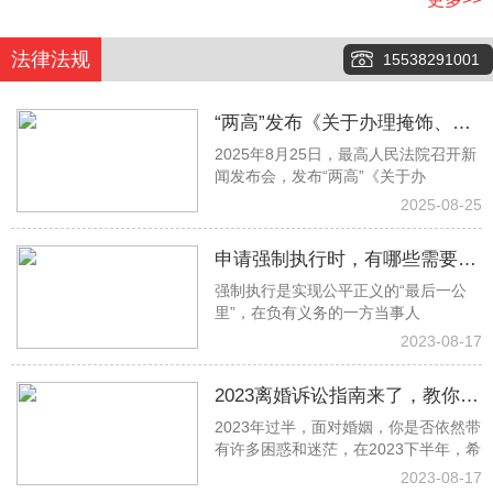
法律法规
15538291001
“两高”发布《关于办理掩饰、隐
2025年8月25日，最高人民法院召开新
瞒犯罪所得、犯罪所得收益刑事
闻发布会，发布“两高”《关于办
案件适用法律若干问题的解释》
2025-08-25
申请强制执行时，有哪些需要注
强制执行是实现公平正义的“最后一公
意的事项？
里”，在负有义务的一方当事人
2023-08-17
2023离婚诉讼指南来了，教你少
2023年过半，面对婚姻，你是否依然带
走冤枉路！建议收藏→
有许多困惑和迷茫，在2023下半年，希
2023-08-17