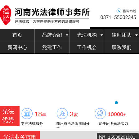
首页
品牌介绍
光法机构
律师团队
新闻中心
党建工作
工作机会
联系我们
光法
18
3
10000
+
年
家
优势
专注法律服务
郑州总所洛阳南阳分
案件证明光法实力
所
光法业务范围
15538291001