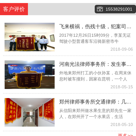
客户评价
15538291001
飞来横祸，伤残十级，犯案司机
2017年12月26日15时09分，李某无证
又险逃逸，看看律师团队如何齐
驾驶小型普通客车沿骑新密市牛
心协力争取１６万元赔偿款
2018-09-06
河南光法律师事务所：发生事故
外地来郑州打工的小伙孙某，在周末休
孤苦无依委托白爱敏律师终获赔
息时被车撞到，因家在昆明，一个人
偿
2018-05-15
郑州律师事务所交通律师：几经
从信阳来郑州做水果生意的郑先生一家
波折幸遇光法律师终获高额赔偿
人，在郑州开了一个水果店，生活
2018-05-10
更多>>