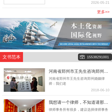
地
2026-05-21
更多>>
文书范本
15538291001
河南省郑州市王先生咨询郑州婚
河南省郑州市王先生咨询郑州婚姻律
姻律师：我们老伴俩今年都八十
师：我们老
多了，没有任何经济来源，有两
2018-06-10
个儿子也都去世了，现在就只有
我想请一个律师，不知道请那个
一个孙子，但是当我们问他要钱
律师事务所有很多，建议选择律师事务
律师事务所更好些！