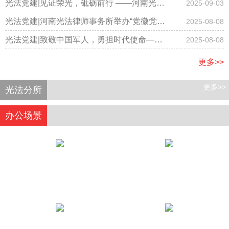
事务所隆重召开国庆节庆祝大会
光法党建|见证荣光，砥砺前行 ——河南光法
2025-09-03
律师事务所律师集体观看阅兵仪式
光法党建|河南光法律师事务所举办“党徽党旗
2025-08-08
有规范，学习践行记心间”专题学习主题党日
光法党建|致敬中国军人，勇担时代使命——
2025-08-08
活动
河南光法律师事务所开展庆“八一”主题党日活
更多>>
动
更多>>
光法分所
办公场景