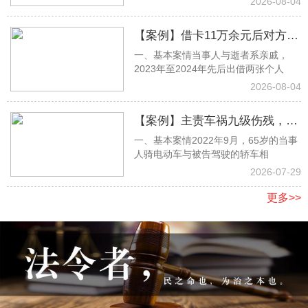
2026-08-04
【案例】借卡11万余元后对方离
一、基本案情当事人与逝者系亲戚，
世遭家属拒还，杨思淼律师取证
2023年至2024年先后出借两张个人
助力全额胜诉
2026-08-04
【案例】主责车祸九级伤残，张
一、基本案情2022年9月，65岁的当事
明月律师当庭抗辩，足额获赔17
人骑电动车与被告驾驶的轿车相
万余元
2026-07-29
更多>>