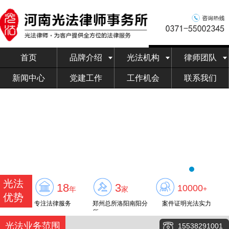
首页
品牌介绍
光法机构
律师团队
新闻中心
党建工作
工作机会
联系我们
光法
18
3
10000
+
年
家
优势
专注法律服务
郑州总所洛阳南阳分
案件证明光法实力
所
光法业务范围
15538291001