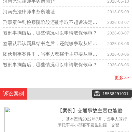
河南光法律师事务所简介
2018-05-10
河南光法律师事务所地址
2018-05-09
刑事案件到检察院阶段还能争取不起诉决定
2026-08-07
吗？
被刑事拘留后，哪些情况可以申请取保候审？
2026-08-07
签署认罪认罚具结书之后，还能够争取从轻改
2026-08-06
判吗？
团伙刑事案件里，当事人都属于主犯要从重判
2026-08-06
刑吗？
被刑事拘留后，哪些情况可以申请取保候审？
2026-08-06
更多>>
诉讼案例
15538291001
【案例】交通事故主责也能赔！
一、基本案情2022年7月，当事人骑行
梁林静律师调解拿下12万余元赔
摩托车与小型客车发生碰撞，交警
偿