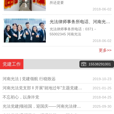
所还是要
时，他说他是孙子没有赡养我们
2018-06-02
的义务，请问对吗？
光法律师事务所电话、河南光法
光法律师事务所电话：0371－
律师事务所电话、郑州光法律师
55002345 河南光法
事务所电话037155002345
2018-06-02
更多>>
党建工作
15538291001
河南光法 | 党建领航 行稳致远
2019-10-23
河南光法党支部 ‖ 开展“就地过年”主题党建会
2021-01-25
议，倡导春节期间少聚集、“云拜年”！
不忘初心，以身许党
2018-04-25
光法党建|颂祖国，迎国庆——河南光法律师
2025-09-30