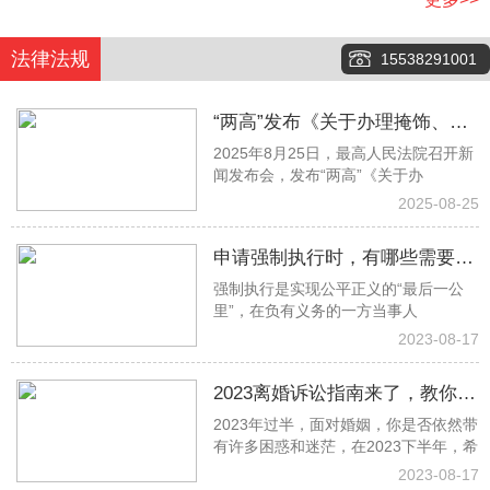
法律法规
15538291001
“两高”发布《关于办理掩饰、隐
2025年8月25日，最高人民法院召开新
瞒犯罪所得、犯罪所得收益刑事
闻发布会，发布“两高”《关于办
案件适用法律若干问题的解释》
2025-08-25
申请强制执行时，有哪些需要注
强制执行是实现公平正义的“最后一公
意的事项？
里”，在负有义务的一方当事人
2023-08-17
2023离婚诉讼指南来了，教你少
2023年过半，面对婚姻，你是否依然带
走冤枉路！建议收藏→
有许多困惑和迷茫，在2023下半年，希
2023-08-17