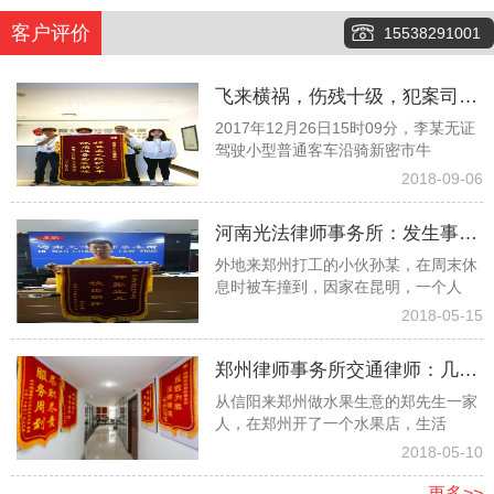
客户评价
15538291001
飞来横祸，伤残十级，犯案司机
2017年12月26日15时09分，李某无证
又险逃逸，看看律师团队如何齐
驾驶小型普通客车沿骑新密市牛
心协力争取１６万元赔偿款
2018-09-06
河南光法律师事务所：发生事故
外地来郑州打工的小伙孙某，在周末休
孤苦无依委托白爱敏律师终获赔
息时被车撞到，因家在昆明，一个人
偿
2018-05-15
郑州律师事务所交通律师：几经
从信阳来郑州做水果生意的郑先生一家
波折幸遇光法律师终获高额赔偿
人，在郑州开了一个水果店，生活
2018-05-10
更多>>