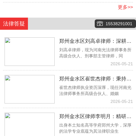
更多>>
法律答疑
15538291001
郑州金水区刘高卓律师：深耕刑
刘高卓律师，现为河南光法律师事务所
事辩护一线，以专业实力守护司
高级合伙人、刑事部主管律师，同
法公正
2026-05-21
郑州金水区崔世杰律师：秉持专
崔世杰律师执业资历深厚，现任河南光
业初心 专攻婚姻家事法律难题
法律师事务所高级合伙人、婚姻
2026-05-21
郑州金水区律师李明月：精研借
出身本土知名高等学府郑州大学，深厚
贷房产工程纠纷 专业助力权益落
的法学专业底蕴为其法律职业生