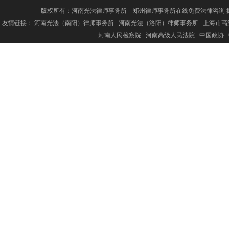
版权所有：河南光法律师事务所—郑州律师事务所在线免费法律咨询 
友情链接：
河南光法（南阳）律师事务所
河南光法（洛阳）律师事务所
上海市高
河南人民检察院
河南高级人民法院
中国政协