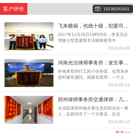
客户评价
15538291001
飞来横祸，伤残十级，犯案司机
2017年12月26日15时09分，李某无证
又险逃逸，看看律师团队如何齐
驾驶小型普通客车沿骑新密市牛
心协力争取１６万元赔偿款
2018-09-06
河南光法律师事务所：发生事故
外地来郑州打工的小伙孙某，在周末休
孤苦无依委托白爱敏律师终获赔
息时被车撞到，因家在昆明，一个人
偿
2018-05-15
郑州律师事务所交通律师：几经
从信阳来郑州做水果生意的郑先生一家
波折幸遇光法律师终获高额赔偿
人，在郑州开了一个水果店，生活
2018-05-10
更多>>