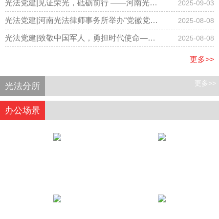
事务所隆重召开国庆节庆祝大会
光法党建|见证荣光，砥砺前行 ——河南光法
2025-09-03
律师事务所律师集体观看阅兵仪式
光法党建|河南光法律师事务所举办“党徽党旗
2025-08-08
有规范，学习践行记心间”专题学习主题党日
光法党建|致敬中国军人，勇担时代使命——
2025-08-08
活动
河南光法律师事务所开展庆“八一”主题党日活
更多>>
动
更多>>
光法分所
办公场景