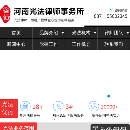
首页
品牌介绍
光法机构
律师团队
新闻中心
党建工作
工作机会
联系我们
光法
18
3
10000
+
年
家
优势
专注法律服务
郑州总所洛阳南阳分
案件证明光法实力
所
光法业务范围
15538291001