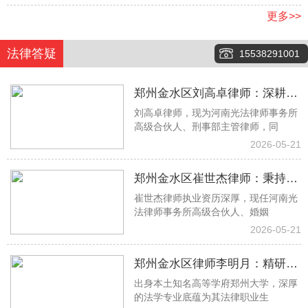
更多>>
法律答疑
15538291001
郑州金水区刘高卓律师：深耕刑
刘高卓律师，现为河南光法律师事务所
事辩护一线，以专业实力守护司
高级合伙人、刑事部主管律师，同
法公正
2026-05-21
郑州金水区崔世杰律师：秉持专
崔世杰律师执业资历深厚，现任河南光
业初心 专攻婚姻家事法律难题
法律师事务所高级合伙人、婚姻
2026-05-21
郑州金水区律师李明月：精研借
出身本土知名高等学府郑州大学，深厚
贷房产工程纠纷 专业助力权益落
的法学专业底蕴为其法律职业生