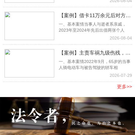
2026-08-04
【案例】借卡11万余元后对方离
一、基本案情当事人与逝者系亲戚，
世遭家属拒还，杨思淼律师取证
2023年至2024年先后出借两张个人
助力全额胜诉
2026-08-04
【案例】主责车祸九级伤残，张
一、基本案情2022年9月，65岁的当事
明月律师当庭抗辩，足额获赔17
人骑电动车与被告驾驶的轿车相
万余元
2026-07-29
更多>>