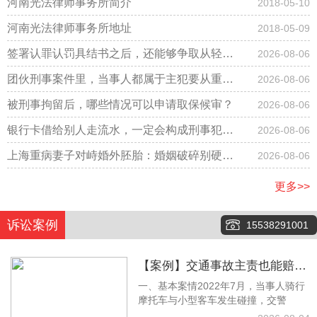
河南光法律师事务所简介
2018-05-10
河南光法律师事务所地址
2018-05-09
签署认罪认罚具结书之后，还能够争取从轻改
2026-08-06
判吗？
团伙刑事案件里，当事人都属于主犯要从重判
2026-08-06
刑吗？
被刑事拘留后，哪些情况可以申请取保候审？
2026-08-06
银行卡借给别人走流水，一定会构成刑事犯罪
2026-08-06
吗？
上海重病妻子对峙婚外胚胎：婚姻破碎别硬
2026-08-06
扛，法律才是底气
更多>>
诉讼案例
15538291001
【案例】交通事故主责也能赔！
一、基本案情2022年7月，当事人骑行
梁林静律师调解拿下12万余元赔
摩托车与小型客车发生碰撞，交警
偿