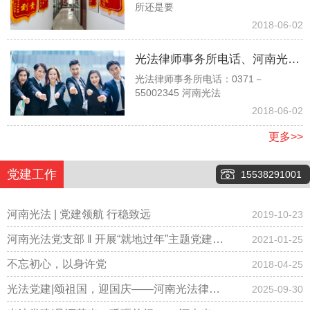
所还是要
时，他说他是孙子没有赡养我们
2018-06-02
的义务，请问对吗？
光法律师事务所电话、河南光法
光法律师事务所电话：0371－
律师事务所电话、郑州光法律师
55002345 河南光法
事务所电话037155002345
2018-06-02
更多>>
党建工作
15538291001
河南光法 | 党建领航 行稳致远
2019-10-23
河南光法党支部 ‖ 开展“就地过年”主题党建会
2021-01-25
议，倡导春节期间少聚集、“云拜年”！
不忘初心，以身许党
2018-04-25
光法党建|颂祖国，迎国庆——河南光法律师
2025-09-30