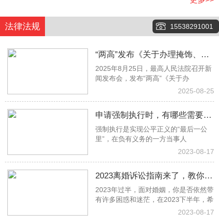
法律法规
15538291001
“两高”发布《关于办理掩饰、隐
2025年8月25日，最高人民法院召开新
瞒犯罪所得、犯罪所得收益刑事
闻发布会，发布“两高”《关于办
案件适用法律若干问题的解释》
2025-08-25
申请强制执行时，有哪些需要注
强制执行是实现公平正义的“最后一公
意的事项？
里”，在负有义务的一方当事人
2023-08-17
2023离婚诉讼指南来了，教你少
2023年过半，面对婚姻，你是否依然带
走冤枉路！建议收藏→
有许多困惑和迷茫，在2023下半年，希
2023-08-17