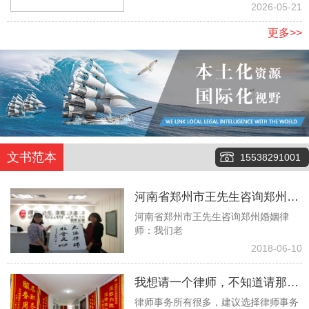
地
2026-05-21
更多>>
文书范本
15538291001
河南省郑州市王先生咨询郑州婚
河南省郑州市王先生咨询郑州婚姻律
姻律师：我们老伴俩今年都八十
师：我们老
多了，没有任何经济来源，有两
2018-06-10
个儿子也都去世了，现在就只有
我想请一个律师，不知道请那个
一个孙子，但是当我们问他要钱
律师事务所有很多，建议选择律师事务
律师事务所更好些！