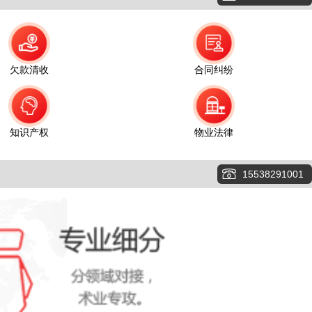
欠款清收
合同纠纷
知识产权
物业法律
15538291001