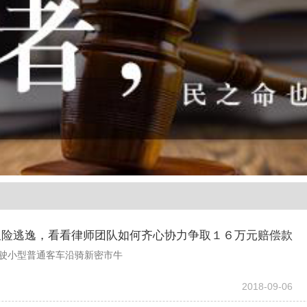
又险逃逸，看看律师团队如何齐心协力争取１６万元赔偿款
证驾驶小型普通客车沿骑新密市牛
2018-09-06