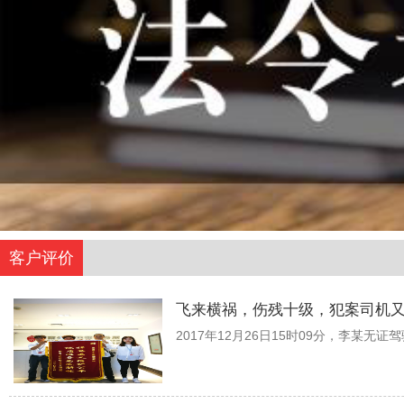
客户评价
飞来横祸，伤残十级，犯案司机
2017年12月26日15时09分，李某无