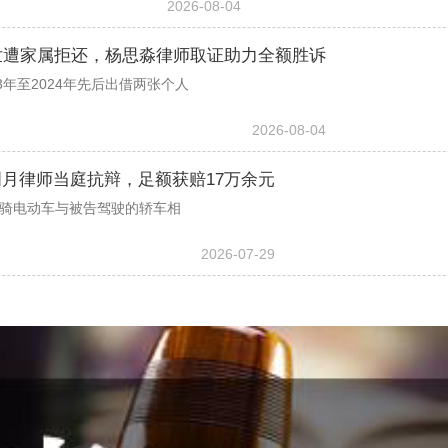
2026-08-04
世遭家属拒还，杨思淼律师取证助力全额胜诉
年至2024年先后出借两张个人
2026-08-04
月律师当庭抗辩，足额获赔17万余元
事人骑电动车与被告驾驶的轿车相
2026-07-29