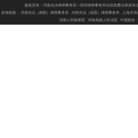
版权所有：河南光法律师事务所—郑州律师事务所在线免费法律咨询 
友情链接：
河南光法（南阳）律师事务所
河南光法（洛阳）律师事务所
上海市高
河南人民检察院
河南高级人民法院
中国政协