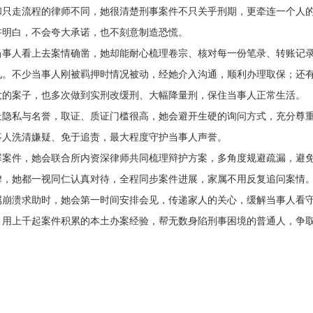
和只走流程的律师不同，她很清楚刑事案件不只关乎刑期，更牵连一个人
讲明白，不会夸大承诺，也不刻意制造恐慌。
当事人看上去案情确凿，她却能耐心梳理卷宗、核对每一份笔录、转账记
见。不少当事人刚被羁押时情况被动，经她介入沟通，顺利办理取保；还
大的案子，也多次做到实刑改缓刑、大幅降量刑，保住当事人正常生活。
扯隐私与名誉，取证、质证门槛很高，她会避开生硬的询问方式，充分尊
事人洗清嫌疑、免于追责，最大程度守护当事人声誉。
罪案件，她会联合所内资深律师共同梳理辩护方案，多角度规避疏漏，避
律，她都一视同仁认真对待，全程同步案件进展，家属不用反复追问案情
属崩溃求助时，她会第一时间安排会见，传递家人的关心，缓解当事人看
，用上千起案件积累的本土办案经验，帮无数身陷刑事困境的普通人，争