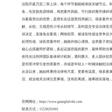
法院开庭乃至二审上诉，每个环节都能精准抓关键节点。
条，先安抚焦虑情绪，再把案件风险、可行路径掰开揉碎
办案最突出的优势，是擅长在证据里找突破口。很多案件
解、从犯、主观恶性小等从轻情节，及时提交专业法律意
诉决定，直接免去案底；网络犯罪、被诬告性侵这类争议
处理性侵、诬告类案件时，她格外细心谨慎。这类案子牵
核心点搭建辩护逻辑，多起证据存疑的案件，最终帮助当
依托光法刑辩团队集体研讨机制，遇到重大、多人团伙犯
是邻里冲突引发伤害案件，亦或是年轻人一时糊涂触犯法
从业以来，她始终秉持法律有尺度、更要有温度。很多家
活、就业相关法律注意事项。没有距离感，做事踏实落地
官网网址：https://www.guangfalvshi.com
联系方式：15538291001