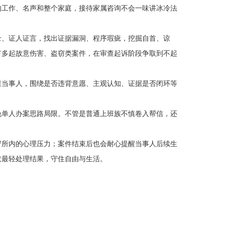
的工作、名声和整个家庭，接待家属咨询不会一味讲冰冷法
录、证人证言，找出证据漏洞、程序瑕疵，挖掘自首、谅
有多起故意伤害、盗窃类案件，在审查起诉阶段争取到不起
重当事人，围绕是否违背意愿、主观认知、证据是否闭环等
免单人办案思路局限。不管是普通上班族不慎卷入帮信，还
。
守所内的心理压力；案件结束后也会耐心提醒当事人后续生
取最轻处理结果，守住自由与生活。