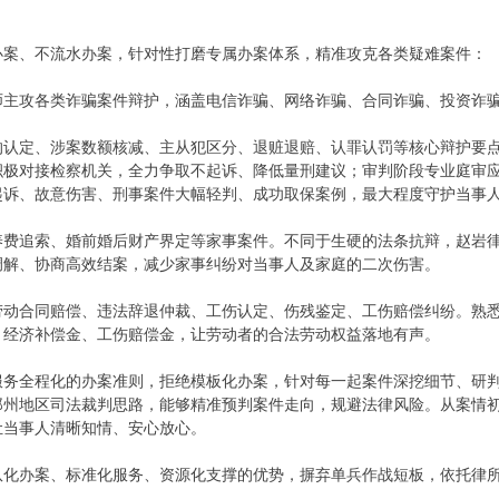
办案、不流水办案，针对性打磨专属办案体系，精准攻克各类疑难案件：
师主攻各类诈骗案件辩护，涵盖电信诈骗、网络诈骗、合同诈骗、投资诈
的认定、涉案数额核减、主从犯区分、退赃退赔、认罪认罚等核心辩护要
积极对接检察机关，全力争取不起诉、降低量刑建议；审判阶段专业庭审
起诉、故意伤害、刑事案件大幅轻判、成功取保案例，最大程度守护当事
养费追索、婚前婚后财产界定等家事案件。不同于生硬的法条抗辩，赵岩
调解、协商高效结案，减少家事纠纷对当事人及家庭的二次伤害。
劳动合同赔偿、违法辞退仲裁、工伤认定、伤残鉴定、工伤赔偿纠纷。熟
、经济补偿金、工伤赔偿金，让劳动者的合法劳动权益落地有声。
服务全程化的办案准则，拒绝模板化办案，针对每一起案件深挖细节、研
郑州地区司法裁判思路，能够精准预判案件走向，规避法律风险。从案情
让当事人清晰知情、安心放心。
队化办案、标准化服务、资源化支撑的优势，摒弃单兵作战短板，依托律