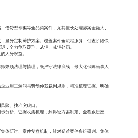
骗、借贷型诈骗等全品类案件，尤其擅长处理涉案金额大、
点，量身定制辩护方案。覆盖案件全流程服务：侦查阶段快
应诉，全力争取缓刑、从轻、减轻处罚。
人的人身权益。
律师兼顾法理与情理，既严守法律底线，最大化保障当事人
悉企业用工漏洞与劳动仲裁裁判规则，精准梳理证据、明确
判风险、找准突破口。
初步分析、证据收集梳理，到诉讼方案制定、全程跟进应
所集体研讨、案件复盘机制，针对疑难案件多维研判、集体