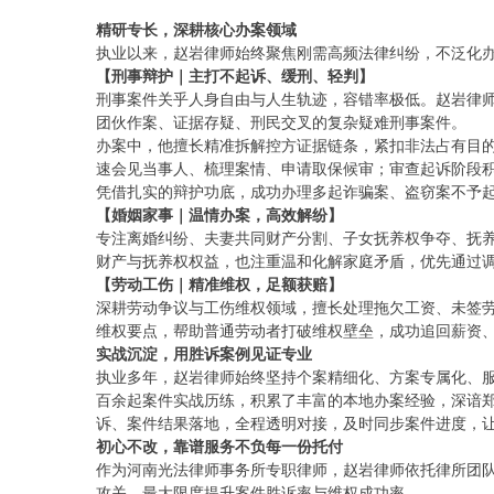
精研专长，深耕核心办案领域
执业以来，赵岩律师始终聚焦刚需高频法律纠纷，不泛化
【刑事辩护｜主打不起诉、缓刑、轻判】
刑事案件关乎人身自由与人生轨迹，容错率极低。赵岩律
团伙作案、证据存疑、刑民交叉的复杂疑难刑事案件。
办案中，他擅长精准拆解控方证据链条，紧扣非法占有目
速会见当事人、梳理案情、申请取保候审；审查起诉阶段
凭借扎实的辩护功底，成功办理多起诈骗案、盗窃案不予
【婚姻家事｜温情办案，高效解纷】
专注离婚纠纷、夫妻共同财产分割、子女抚养权争夺、抚
财产与抚养权权益，也注重温和化解家庭矛盾，优先通过
【劳动工伤｜精准维权，足额获赔】
深耕劳动争议与工伤维权领域，擅长处理拖欠工资、未签
维权要点，帮助普通劳动者打破维权壁垒，成功追回薪资
实战沉淀，用胜诉案例见证专业
执业多年，赵岩律师始终坚持个案精细化、方案专属化、
百余起案件实战历练，积累了丰富的本地办案经验，深谙
诉、案件结果落地，全程透明对接，及时同步案件进度，
初心不改，靠谱服务不负每一份托付
作为河南光法律师事务所专职律师，赵岩律师依托律所团
攻关，最大限度提升案件胜诉率与维权成功率。