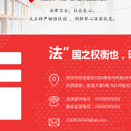
郑州市郑东新区CBD商务内环路2
街西南角）新蒲大厦5楼 501河南
法律咨询电话：15538291001
服务监督电话：15538291001
1163532443@qq.com