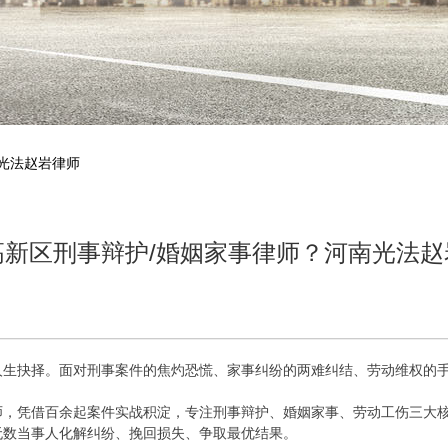
南光法赵岩律师
高新区刑事辩护/婚姻家事律师？河南光法赵
人生抉择。面对刑事案件的焦灼恐慌、家事纠纷的两难纠结、劳动维权的
师，凭借百余起案件实战积淀，专注刑事辩护、婚姻家事、劳动工伤三大
无数当事人化解纠纷、挽回损失、争取最优结果。