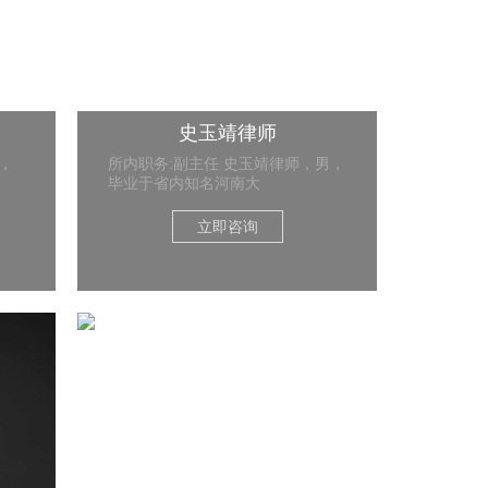
史玉靖律师
，
所内职务:副主任 史玉靖律师，男，
毕业于省内知名河南大
立即咨询