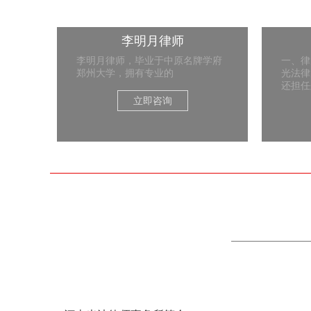
李明月律师
李明月律师，毕业于中原名牌学府
一、律
郑州大学，拥有专业的
光法律
还担任
立即咨询