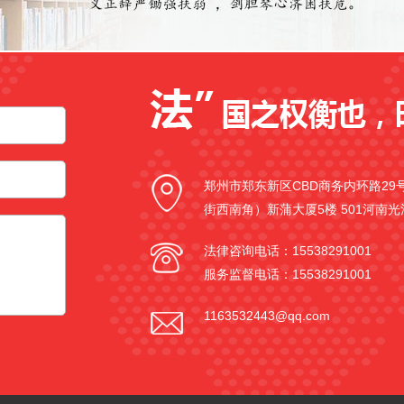
郑州市郑东新区CBD商务内环路2
街西南角）新蒲大厦5楼 501河南
法律咨询电话：15538291001
服务监督电话：15538291001
1163532443@qq.com