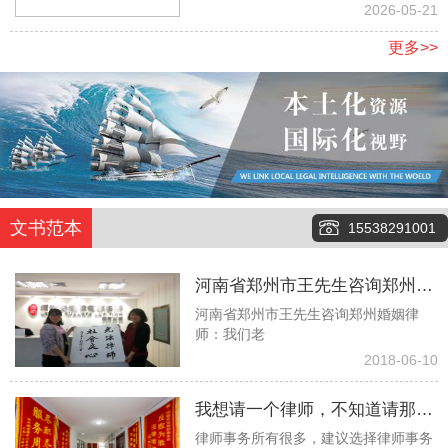
地
2026-05-21
更多>>
文书范本
15538291001
河南省郑州市王先生咨询郑州婚
河南省郑州市王先生咨询郑州婚姻律
姻律师：我们老伴俩今年都八十
师：我们老
多了，没有任何经济来源，有两
2018-06-10
个儿子也都去世了，现在就只有
我想请一个律师，不知道请那个
一个孙子，但是当我们问他要钱
律师事务所有很多，建议选择律师事务
律师事务所更好些！