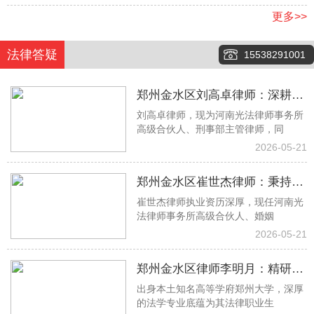
更多>>
法律答疑
15538291001
郑州金水区刘高卓律师：深耕刑
刘高卓律师，现为河南光法律师事务所
事辩护一线，以专业实力守护司
高级合伙人、刑事部主管律师，同
法公正
2026-05-21
郑州金水区崔世杰律师：秉持专
崔世杰律师执业资历深厚，现任河南光
业初心 专攻婚姻家事法律难题
法律师事务所高级合伙人、婚姻
2026-05-21
郑州金水区律师李明月：精研借
出身本土知名高等学府郑州大学，深厚
贷房产工程纠纷 专业助力权益落
的法学专业底蕴为其法律职业生