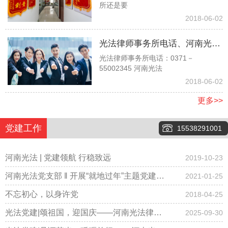
所还是要
时，他说他是孙子没有赡养我们
2018-06-02
的义务，请问对吗？
光法律师事务所电话、河南光法
光法律师事务所电话：0371－
律师事务所电话、郑州光法律师
55002345 河南光法
事务所电话037155002345
2018-06-02
更多>>
党建工作
15538291001
河南光法 | 党建领航 行稳致远
2019-10-23
河南光法党支部 ‖ 开展“就地过年”主题党建会
2021-01-25
议，倡导春节期间少聚集、“云拜年”！
不忘初心，以身许党
2018-04-25
光法党建|颂祖国，迎国庆——河南光法律师
2025-09-30