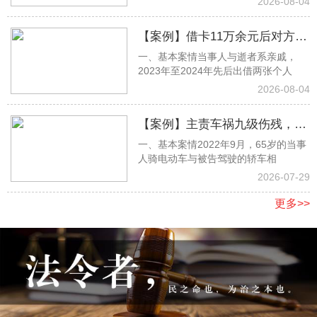
2026-08-04
【案例】借卡11万余元后对方离
一、基本案情当事人与逝者系亲戚，
世遭家属拒还，杨思淼律师取证
2023年至2024年先后出借两张个人
助力全额胜诉
2026-08-04
【案例】主责车祸九级伤残，张
一、基本案情2022年9月，65岁的当事
明月律师当庭抗辩，足额获赔17
人骑电动车与被告驾驶的轿车相
万余元
2026-07-29
更多>>