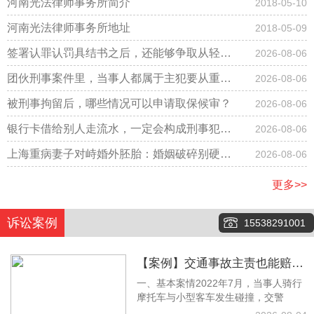
河南光法律师事务所简介
2018-05-10
河南光法律师事务所地址
2018-05-09
签署认罪认罚具结书之后，还能够争取从轻改
2026-08-06
判吗？
团伙刑事案件里，当事人都属于主犯要从重判
2026-08-06
刑吗？
被刑事拘留后，哪些情况可以申请取保候审？
2026-08-06
银行卡借给别人走流水，一定会构成刑事犯罪
2026-08-06
吗？
上海重病妻子对峙婚外胚胎：婚姻破碎别硬
2026-08-06
扛，法律才是底气
更多>>
诉讼案例
15538291001
【案例】交通事故主责也能赔！
一、基本案情2022年7月，当事人骑行
梁林静律师调解拿下12万余元赔
摩托车与小型客车发生碰撞，交警
偿