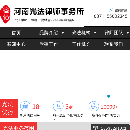
首页
品牌介绍
光法机构
律师团队
新闻中心
党建工作
工作机会
联系我们
光法
18
3
10000
+
年
家
优势
专注法律服务
郑州总所洛阳南阳分
案件证明光法实力
所
光法业务范围
15538291001