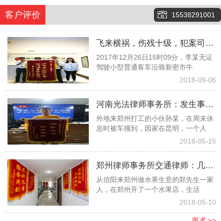
客户评价
15538291001
飞来横祸，伤残十级，犯案司机
2017年12月26日15时09分，李某无证
又险逃逸，看看律师团队如何齐
驾驶小型普通客车沿骑新密市牛
心协力争取１６万元赔偿款
2018-09-06
河南光法律师事务所：发生事故
外地来郑州打工的小伙孙某，在周末休
孤苦无依委托白爱敏律师终获赔
息时被车撞到，因家在昆明，一个人
偿
2018-05-15
郑州律师事务所交通律师：几经
从信阳来郑州做水果生意的郑先生一家
波折幸遇光法律师终获高额赔偿
人，在郑州开了一个水果店，生活
2018-05-10
更多>>