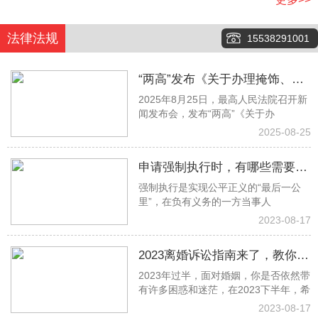
法律法规
15538291001
“两高”发布《关于办理掩饰、隐
2025年8月25日，最高人民法院召开新
瞒犯罪所得、犯罪所得收益刑事
闻发布会，发布“两高”《关于办
案件适用法律若干问题的解释》
2025-08-25
申请强制执行时，有哪些需要注
强制执行是实现公平正义的“最后一公
意的事项？
里”，在负有义务的一方当事人
2023-08-17
2023离婚诉讼指南来了，教你少
2023年过半，面对婚姻，你是否依然带
走冤枉路！建议收藏→
有许多困惑和迷茫，在2023下半年，希
2023-08-17