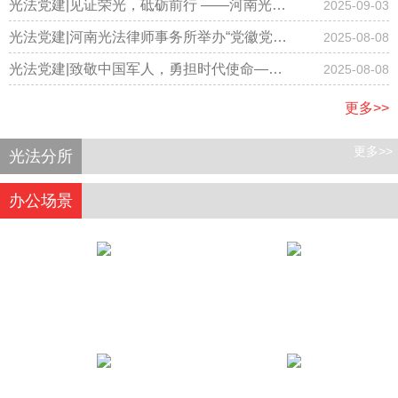
事务所隆重召开国庆节庆祝大会
光法党建|见证荣光，砥砺前行 ——河南光法
2025-09-03
律师事务所律师集体观看阅兵仪式
光法党建|河南光法律师事务所举办“党徽党旗
2025-08-08
有规范，学习践行记心间”专题学习主题党日
光法党建|致敬中国军人，勇担时代使命——
2025-08-08
活动
河南光法律师事务所开展庆“八一”主题党日活
更多>>
动
更多>>
光法分所
办公场景