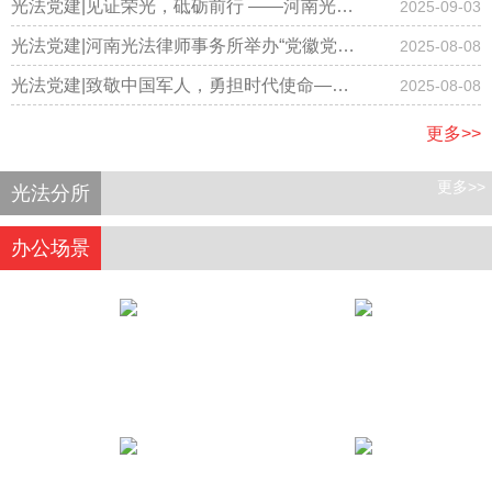
事务所隆重召开国庆节庆祝大会
光法党建|见证荣光，砥砺前行 ——河南光法
2025-09-03
律师事务所律师集体观看阅兵仪式
光法党建|河南光法律师事务所举办“党徽党旗
2025-08-08
有规范，学习践行记心间”专题学习主题党日
光法党建|致敬中国军人，勇担时代使命——
2025-08-08
活动
河南光法律师事务所开展庆“八一”主题党日活
更多>>
动
更多>>
光法分所
办公场景