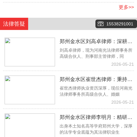
更多>>
法律答疑
15538291001
郑州金水区刘高卓律师：深耕刑
刘高卓律师，现为河南光法律师事务所
事辩护一线，以专业实力守护司
高级合伙人、刑事部主管律师，同
法公正
2026-05-21
郑州金水区崔世杰律师：秉持专
崔世杰律师执业资历深厚，现任河南光
业初心 专攻婚姻家事法律难题
法律师事务所高级合伙人、婚姻
2026-05-21
郑州金水区律师李明月：精研借
出身本土知名高等学府郑州大学，深厚
贷房产工程纠纷 专业助力权益落
的法学专业底蕴为其法律职业生