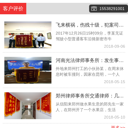
客户评价
15538291001
飞来横祸，伤残十级，犯案司机
2017年12月26日15时09分，李某无证
又险逃逸，看看律师团队如何齐
驾驶小型普通客车沿骑新密市牛
心协力争取１６万元赔偿款
2018-09-06
河南光法律师事务所：发生事故
外地来郑州打工的小伙孙某，在周末休
孤苦无依委托白爱敏律师终获赔
息时被车撞到，因家在昆明，一个人
偿
2018-05-15
郑州律师事务所交通律师：几经
从信阳来郑州做水果生意的郑先生一家
波折幸遇光法律师终获高额赔偿
人，在郑州开了一个水果店，生活
2018-05-10
更多>>