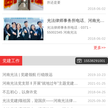
所还是要
时，他说他是孙子没有赡养我们
2018-06-02
的义务，请问对吗？
光法律师事务所电话、河南光法
光法律师事务所电话：0371－
律师事务所电话、郑州光法律师
55002345 河南光法
事务所电话037155002345
2018-06-02
更多>>
党建工作
15538291001
河南光法 | 党建领航 行稳致远
2019-10-23
河南光法党支部 ‖ 开展“就地过年”主题党建会
2021-01-25
议，倡导春节期间少聚集、“云拜年”！
不忘初心，以身许党
2018-04-25
光法党建|颂祖国，迎国庆——河南光法律师
2025-09-30