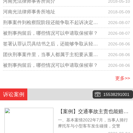
河南光法律师事务所简介
2018-05-10
河南光法律师事务所地址
2018-05-09
刑事案件到检察院阶段还能争取不起诉决定
2026-08-07
吗？
被刑事拘留后，哪些情况可以申请取保候审？
2026-08-07
签署认罪认罚具结书之后，还能够争取从轻改
2026-08-06
判吗？
团伙刑事案件里，当事人都属于主犯要从重判
2026-08-06
刑吗？
被刑事拘留后，哪些情况可以申请取保候审？
2026-08-06
更多>>
诉讼案例
15538291001
【案例】交通事故主责也能赔！
一、基本案情2022年7月，当事人骑行
梁林静律师调解拿下12万余元赔
摩托车与小型客车发生碰撞，交警
偿