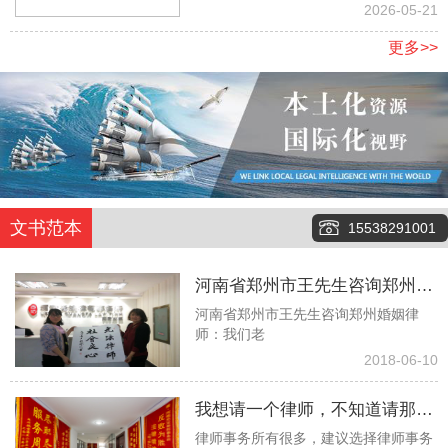
地
2026-05-21
更多>>
文书范本
15538291001
河南省郑州市王先生咨询郑州婚
河南省郑州市王先生咨询郑州婚姻律
姻律师：我们老伴俩今年都八十
师：我们老
多了，没有任何经济来源，有两
2018-06-10
个儿子也都去世了，现在就只有
我想请一个律师，不知道请那个
一个孙子，但是当我们问他要钱
律师事务所有很多，建议选择律师事务
律师事务所更好些！