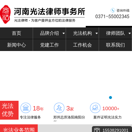
首页
品牌介绍
光法机构
律师团队
新闻中心
党建工作
工作机会
联系我们
光法
18
3
10000
+
年
家
优势
专注法律服务
郑州总所洛阳南阳分
案件证明光法实力
所
光法业务范围
15538291001