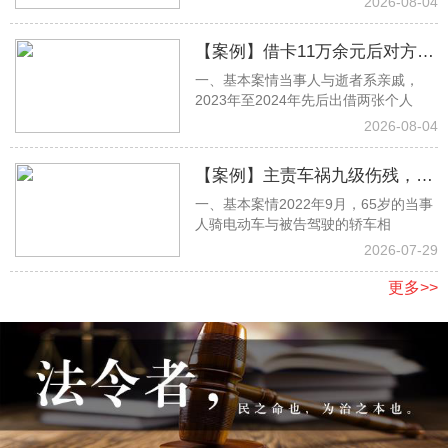
2026-08-04
【案例】借卡11万余元后对方离
一、基本案情当事人与逝者系亲戚，
世遭家属拒还，杨思淼律师取证
2023年至2024年先后出借两张个人
助力全额胜诉
2026-08-04
【案例】主责车祸九级伤残，张
一、基本案情2022年9月，65岁的当事
明月律师当庭抗辩，足额获赔17
人骑电动车与被告驾驶的轿车相
万余元
2026-07-29
更多>>