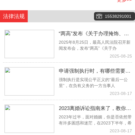
法律法规
15538291001
“两高”发布《关于办理掩饰、隐
2025年8月25日，最高人民法院召开新
瞒犯罪所得、犯罪所得收益刑事
闻发布会，发布“两高”《关于办
案件适用法律若干问题的解释》
2025-08-25
申请强制执行时，有哪些需要注
强制执行是实现公平正义的“最后一公
意的事项？
里”，在负有义务的一方当事人
2023-08-17
2023离婚诉讼指南来了，教你少
2023年过半，面对婚姻，你是否依然带
走冤枉路！建议收藏→
有许多困惑和迷茫，在2023下半年，希
2023-08-17