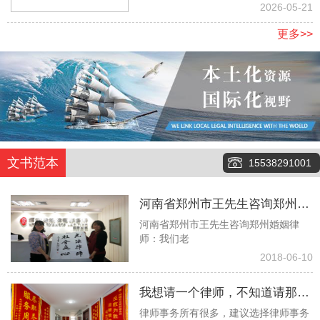
地
2026-05-21
更多>>
文书范本
15538291001
河南省郑州市王先生咨询郑州婚
河南省郑州市王先生咨询郑州婚姻律
姻律师：我们老伴俩今年都八十
师：我们老
多了，没有任何经济来源，有两
2018-06-10
个儿子也都去世了，现在就只有
我想请一个律师，不知道请那个
一个孙子，但是当我们问他要钱
律师事务所有很多，建议选择律师事务
律师事务所更好些！