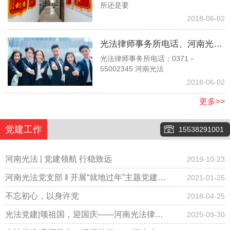
所还是要
时，他说他是孙子没有赡养我们
2018-06-02
的义务，请问对吗？
光法律师事务所电话、河南光法
光法律师事务所电话：0371－
律师事务所电话、郑州光法律师
55002345 河南光法
事务所电话037155002345
2018-06-02
更多>>
党建工作
15538291001
河南光法 | 党建领航 行稳致远
2019-10-23
河南光法党支部 ‖ 开展“就地过年”主题党建会
2021-01-25
议，倡导春节期间少聚集、“云拜年”！
不忘初心，以身许党
2018-04-25
光法党建|颂祖国，迎国庆——河南光法律师
2025-09-30