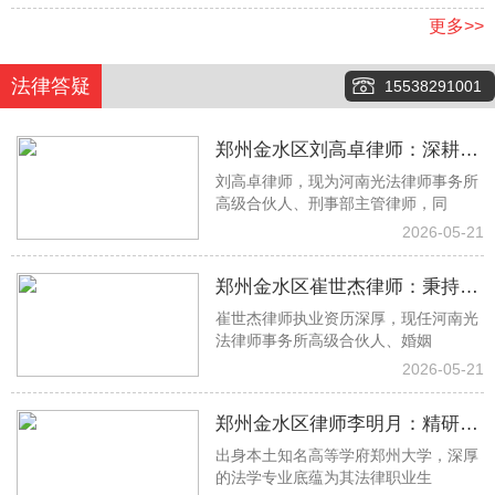
更多>>
法律答疑
15538291001
郑州金水区刘高卓律师：深耕刑
刘高卓律师，现为河南光法律师事务所
事辩护一线，以专业实力守护司
高级合伙人、刑事部主管律师，同
法公正
2026-05-21
郑州金水区崔世杰律师：秉持专
崔世杰律师执业资历深厚，现任河南光
业初心 专攻婚姻家事法律难题
法律师事务所高级合伙人、婚姻
2026-05-21
郑州金水区律师李明月：精研借
出身本土知名高等学府郑州大学，深厚
贷房产工程纠纷 专业助力权益落
的法学专业底蕴为其法律职业生