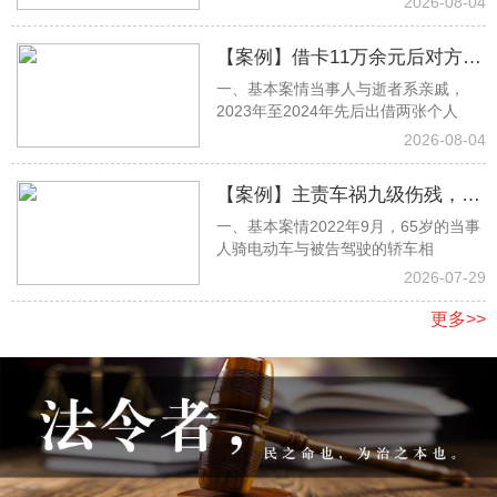
2026-08-04
【案例】借卡11万余元后对方离
一、基本案情当事人与逝者系亲戚，
世遭家属拒还，杨思淼律师取证
2023年至2024年先后出借两张个人
助力全额胜诉
2026-08-04
【案例】主责车祸九级伤残，张
一、基本案情2022年9月，65岁的当事
明月律师当庭抗辩，足额获赔17
人骑电动车与被告驾驶的轿车相
万余元
2026-07-29
更多>>