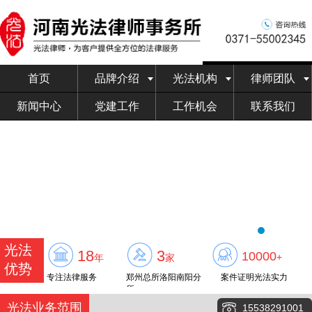
首页
品牌介绍
光法机构
律师团队
新闻中心
党建工作
工作机会
联系我们
光法
18
3
10000
+
年
家
优势
专注法律服务
郑州总所洛阳南阳分
案件证明光法实力
所
光法业务范围
15538291001