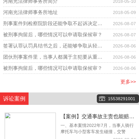
河南光法律师事务所简介
2018-05-10
河南光法律师事务所地址
2018-05-09
刑事案件到检察院阶段还能争取不起诉决定
2026-08-07
吗？
被刑事拘留后，哪些情况可以申请取保候审？
2026-08-07
签署认罪认罚具结书之后，还能够争取从轻改
2026-08-06
判吗？
团伙刑事案件里，当事人都属于主犯要从重判
2026-08-06
刑吗？
被刑事拘留后，哪些情况可以申请取保候审？
2026-08-06
更多>>
诉讼案例
15538291001
【案例】交通事故主责也能赔！
一、基本案情2022年7月，当事人骑行
梁林静律师调解拿下12万余元赔
摩托车与小型客车发生碰撞，交警
偿