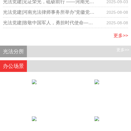
事务所隆重召开国庆节庆祝大会
光法党建|见证荣光，砥砺前行 ——河南光法
2025-09-03
律师事务所律师集体观看阅兵仪式
光法党建|河南光法律师事务所举办“党徽党旗
2025-08-08
有规范，学习践行记心间”专题学习主题党日
光法党建|致敬中国军人，勇担时代使命——
2025-08-08
活动
河南光法律师事务所开展庆“八一”主题党日活
更多>>
动
更多>>
光法分所
办公场景