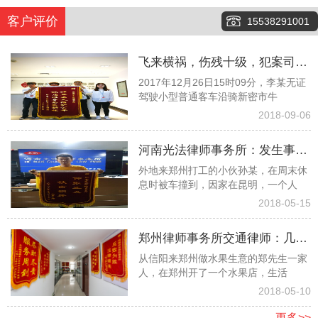
客户评价
15538291001
飞来横祸，伤残十级，犯案司机
2017年12月26日15时09分，李某无证
又险逃逸，看看律师团队如何齐
驾驶小型普通客车沿骑新密市牛
心协力争取１６万元赔偿款
2018-09-06
河南光法律师事务所：发生事故
外地来郑州打工的小伙孙某，在周末休
孤苦无依委托白爱敏律师终获赔
息时被车撞到，因家在昆明，一个人
偿
2018-05-15
郑州律师事务所交通律师：几经
从信阳来郑州做水果生意的郑先生一家
波折幸遇光法律师终获高额赔偿
人，在郑州开了一个水果店，生活
2018-05-10
更多>>