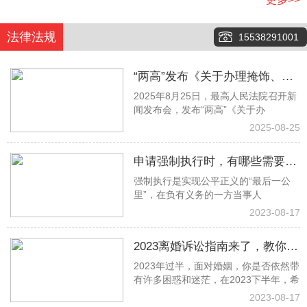
法律法规
15538291001
“两高”发布《关于办理掩饰、隐
2025年8月25日，最高人民法院召开新
瞒犯罪所得、犯罪所得收益刑事
闻发布会，发布“两高”《关于办
案件适用法律若干问题的解释》
2025-08-25
申请强制执行时，有哪些需要注
强制执行是实现公平正义的“最后一公
意的事项？
里”，在负有义务的一方当事人
2023-08-17
2023离婚诉讼指南来了，教你少
2023年过半，面对婚姻，你是否依然带
走冤枉路！建议收藏→
有许多困惑和迷茫，在2023下半年，希
2023-08-17