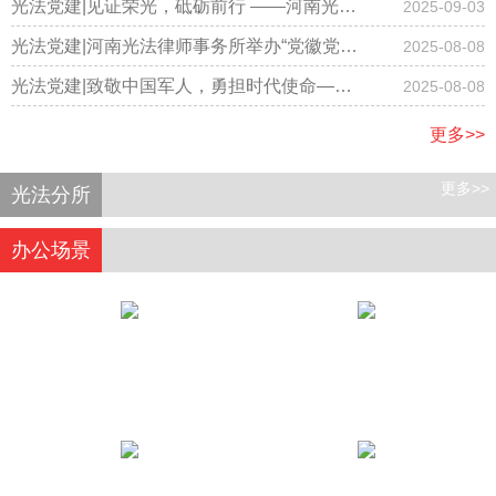
事务所隆重召开国庆节庆祝大会
光法党建|见证荣光，砥砺前行 ——河南光法
2025-09-03
律师事务所律师集体观看阅兵仪式
光法党建|河南光法律师事务所举办“党徽党旗
2025-08-08
有规范，学习践行记心间”专题学习主题党日
光法党建|致敬中国军人，勇担时代使命——
2025-08-08
活动
河南光法律师事务所开展庆“八一”主题党日活
更多>>
动
更多>>
光法分所
办公场景