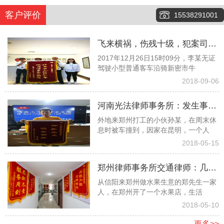
客户评价
15538291001
飞来横祸，伤残十级，犯案司机
2017年12月26日15时09分，李某无证
又险逃逸，看看律师团队如何齐
驾驶小型普通客车沿骑新密市牛
心协力争取１６万元赔偿款
2018-09-06
河南光法律师事务所：发生事故
外地来郑州打工的小伙孙某，在周末休
孤苦无依委托白爱敏律师终获赔
息时被车撞到，因家在昆明，一个人
偿
2018-05-15
郑州律师事务所交通律师：几经
从信阳来郑州做水果生意的郑先生一家
波折幸遇光法律师终获高额赔偿
人，在郑州开了一个水果店，生活
2018-05-10
更多>>