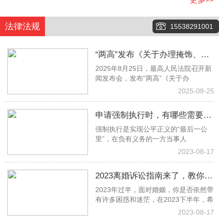
法律法规
15538291001
“两高”发布《关于办理掩饰、隐
2025年8月25日，最高人民法院召开新
瞒犯罪所得、犯罪所得收益刑事
闻发布会，发布“两高”《关于办
案件适用法律若干问题的解释》
2025-08-25
申请强制执行时，有哪些需要注
强制执行是实现公平正义的“最后一公
意的事项？
里”，在负有义务的一方当事人
2023-08-17
2023离婚诉讼指南来了，教你少
2023年过半，面对婚姻，你是否依然带
走冤枉路！建议收藏→
有许多困惑和迷茫，在2023下半年，希
2023-08-17