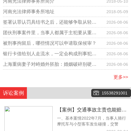
河南光法律师事务所简介
2018-05-10
河南光法律师事务所地址
2018-05-09
签署认罪认罚具结书之后，还能够争取从轻改
2026-08-06
判吗？
团伙刑事案件里，当事人都属于主犯要从重判
2026-08-06
刑吗？
被刑事拘留后，哪些情况可以申请取保候审？
2026-08-06
银行卡借给别人走流水，一定会构成刑事犯罪
2026-08-06
吗？
上海重病妻子对峙婚外胚胎：婚姻破碎别硬
2026-08-06
扛，法律才是底气
更多>>
诉讼案例
15538291001
【案例】交通事故主责也能赔！
一、基本案情2022年7月，当事人骑行
梁林静律师调解拿下12万余元赔
摩托车与小型客车发生碰撞，交警
偿