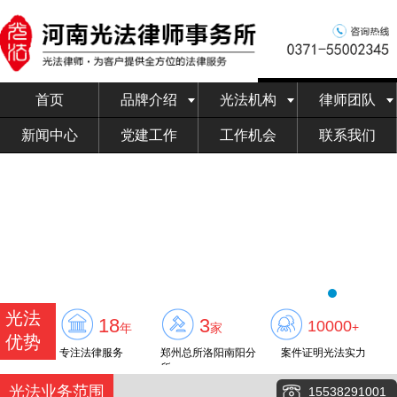
首页
品牌介绍
光法机构
律师团队
新闻中心
党建工作
工作机会
联系我们
光法
18
3
10000
+
年
家
优势
专注法律服务
郑州总所洛阳南阳分
案件证明光法实力
所
光法业务范围
15538291001