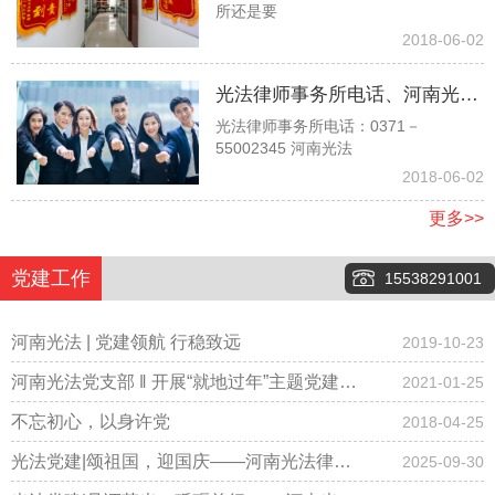
所还是要
时，他说他是孙子没有赡养我们
2018-06-02
的义务，请问对吗？
光法律师事务所电话、河南光法
光法律师事务所电话：0371－
律师事务所电话、郑州光法律师
55002345 河南光法
事务所电话037155002345
2018-06-02
更多>>
党建工作
15538291001
河南光法 | 党建领航 行稳致远
2019-10-23
河南光法党支部 ‖ 开展“就地过年”主题党建会
2021-01-25
议，倡导春节期间少聚集、“云拜年”！
不忘初心，以身许党
2018-04-25
光法党建|颂祖国，迎国庆——河南光法律师
2025-09-30