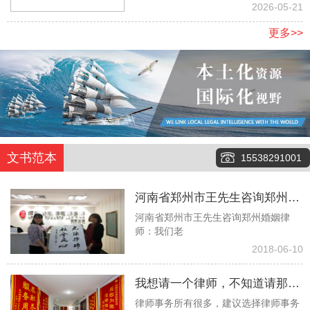
地
2026-05-21
更多>>
文书范本
15538291001
河南省郑州市王先生咨询郑州婚
河南省郑州市王先生咨询郑州婚姻律
姻律师：我们老伴俩今年都八十
师：我们老
多了，没有任何经济来源，有两
2018-06-10
个儿子也都去世了，现在就只有
我想请一个律师，不知道请那个
一个孙子，但是当我们问他要钱
律师事务所有很多，建议选择律师事务
律师事务所更好些！