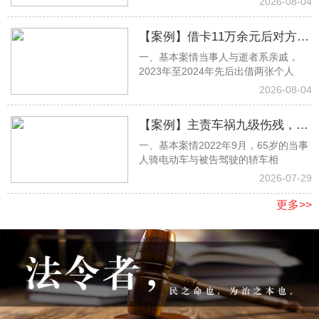
2026-08-04
【案例】借卡11万余元后对方离
一、基本案情当事人与逝者系亲戚，
世遭家属拒还，杨思淼律师取证
2023年至2024年先后出借两张个人
助力全额胜诉
2026-08-04
【案例】主责车祸九级伤残，张
一、基本案情2022年9月，65岁的当事
明月律师当庭抗辩，足额获赔17
人骑电动车与被告驾驶的轿车相
万余元
2026-07-29
更多>>