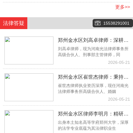
更多>>
法律答疑
15538291001
郑州金水区刘高卓律师：深耕刑
刘高卓律师，现为河南光法律师事务所
事辩护一线，以专业实力守护司
高级合伙人、刑事部主管律师，同
法公正
2026-05-21
郑州金水区崔世杰律师：秉持专
崔世杰律师执业资历深厚，现任河南光
业初心 专攻婚姻家事法律难题
法律师事务所高级合伙人、婚姻
2026-05-21
郑州金水区律师李明月：精研借
出身本土知名高等学府郑州大学，深厚
贷房产工程纠纷 专业助力权益落
的法学专业底蕴为其法律职业生