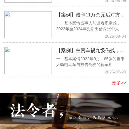
2026-08-04
【案例】借卡11万余元后对方离
一、基本案情当事人与逝者系亲戚，
世遭家属拒还，杨思淼律师取证
2023年至2024年先后出借两张个人
助力全额胜诉
2026-08-04
【案例】主责车祸九级伤残，张
一、基本案情2022年9月，65岁的当事
明月律师当庭抗辩，足额获赔17
人骑电动车与被告驾驶的轿车相
万余元
2026-07-29
更多>>