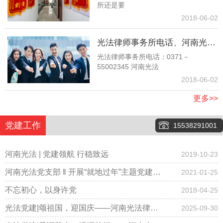
所还是要
时，他说他是孙子没有赡养我们
2018-06-02
的义务，请问对吗？
光法律师事务所电话、河南光法
光法律师事务所电话：0371－
律师事务所电话、郑州光法律师
55002345 河南光法
事务所电话037155002345
2018-06-02
更多>>
党建工作
15538291001
河南光法 | 党建领航 行稳致远
2019-10-23
河南光法党支部 ‖ 开展“就地过年”主题党建会
2021-01-25
议，倡导春节期间少聚集、“云拜年”！
不忘初心，以身许党
2018-04-25
光法党建|颂祖国，迎国庆——河南光法律师
2025-09-30