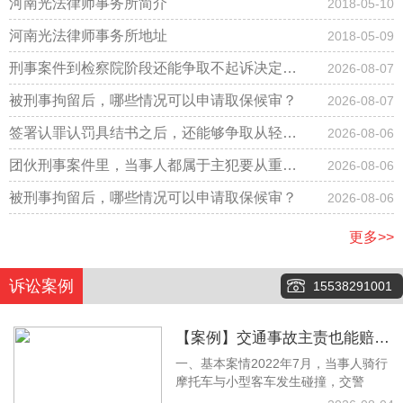
河南光法律师事务所简介
2018-05-10
河南光法律师事务所地址
2018-05-09
刑事案件到检察院阶段还能争取不起诉决定
2026-08-07
吗？
被刑事拘留后，哪些情况可以申请取保候审？
2026-08-07
签署认罪认罚具结书之后，还能够争取从轻改
2026-08-06
判吗？
团伙刑事案件里，当事人都属于主犯要从重判
2026-08-06
刑吗？
被刑事拘留后，哪些情况可以申请取保候审？
2026-08-06
更多>>
诉讼案例
15538291001
【案例】交通事故主责也能赔！
一、基本案情2022年7月，当事人骑行
梁林静律师调解拿下12万余元赔
摩托车与小型客车发生碰撞，交警
偿