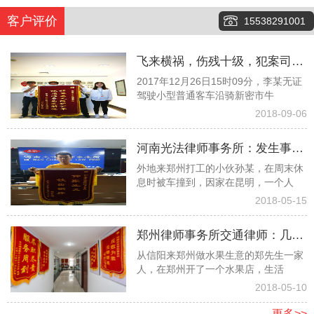
客户评价
15538291001
飞来横祸，伤残十级，犯案司机
2017年12月26日15时09分，李某无证
又险逃逸，看看律师团队如何齐
驾驶小型普通客车沿骑新密市牛
心协力争取１６万元赔偿款
2018-09-06
河南光法律师事务所：发生事故
外地来郑州打工的小伙孙某，在周末休
孤苦无依委托白爱敏律师终获赔
息时被车撞到，因家在昆明，一个人
偿
2018-05-15
郑州律师事务所交通律师：几经
从信阳来郑州做水果生意的郑先生一家
波折幸遇光法律师终获高额赔偿
人，在郑州开了一个水果店，生活
2018-05-10
更多>>