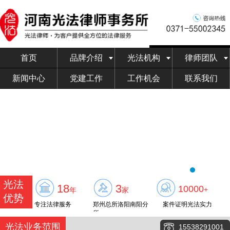
首页
品牌介绍
光法机构
律师团队
新闻中心
党建工作
工作机会
联系我们
光法
18
3
10000
+
年
家
优势
专注法律服务
郑州总所洛阳南阳分
案件证明光法实力
所
光法业务范围
15538291001