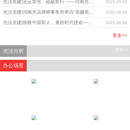
事务所隆重召开国庆节庆祝大会
光法党建|见证荣光，砥砺前行 ——河南光法
2025-09-03
律师事务所律师集体观看阅兵仪式
光法党建|河南光法律师事务所举办“党徽党旗
2025-08-08
有规范，学习践行记心间”专题学习主题党日
光法党建|致敬中国军人，勇担时代使命——
2025-08-08
活动
河南光法律师事务所开展庆“八一”主题党日活
更多>>
动
更多>>
光法分所
办公场景