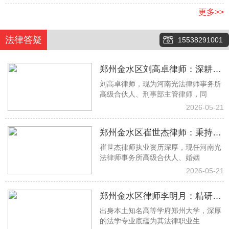
更多>>
法律答疑
15538291001
郑州金水区刘高卓律师：深耕刑
刘高卓律师，现为河南光法律师事务所
事辩护一线，以专业实力守护司
高级合伙人、刑事部主管律师，同
法公正
2026-05-21
郑州金水区崔世杰律师：秉持专
崔世杰律师执业资历深厚，现任河南光
业初心 专攻婚姻家事法律难题
法律师事务所高级合伙人、婚姻
2026-05-21
郑州金水区律师李明月：精研借
出身本土知名高等学府郑州大学，深厚
贷房产工程纠纷 专业助力权益落
的法学专业底蕴为其法律职业生