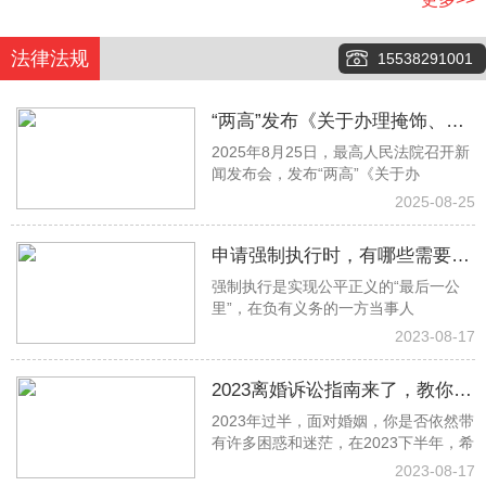
法律法规
15538291001
“两高”发布《关于办理掩饰、隐
2025年8月25日，最高人民法院召开新
瞒犯罪所得、犯罪所得收益刑事
闻发布会，发布“两高”《关于办
案件适用法律若干问题的解释》
2025-08-25
申请强制执行时，有哪些需要注
强制执行是实现公平正义的“最后一公
意的事项？
里”，在负有义务的一方当事人
2023-08-17
2023离婚诉讼指南来了，教你少
2023年过半，面对婚姻，你是否依然带
走冤枉路！建议收藏→
有许多困惑和迷茫，在2023下半年，希
2023-08-17