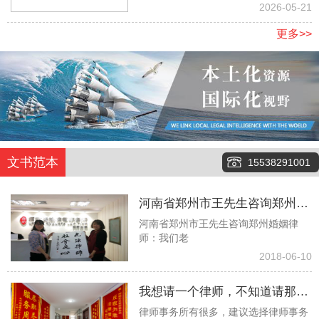
地
2026-05-21
更多>>
文书范本
15538291001
河南省郑州市王先生咨询郑州婚
河南省郑州市王先生咨询郑州婚姻律
姻律师：我们老伴俩今年都八十
师：我们老
多了，没有任何经济来源，有两
2018-06-10
个儿子也都去世了，现在就只有
我想请一个律师，不知道请那个
一个孙子，但是当我们问他要钱
律师事务所有很多，建议选择律师事务
律师事务所更好些！