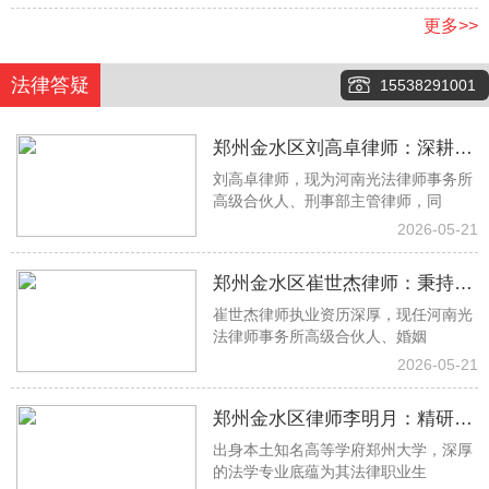
更多>>
法律答疑
15538291001
郑州金水区刘高卓律师：深耕刑
刘高卓律师，现为河南光法律师事务所
事辩护一线，以专业实力守护司
高级合伙人、刑事部主管律师，同
法公正
2026-05-21
郑州金水区崔世杰律师：秉持专
崔世杰律师执业资历深厚，现任河南光
业初心 专攻婚姻家事法律难题
法律师事务所高级合伙人、婚姻
2026-05-21
郑州金水区律师李明月：精研借
出身本土知名高等学府郑州大学，深厚
贷房产工程纠纷 专业助力权益落
的法学专业底蕴为其法律职业生