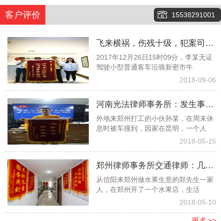
客户评价
15538291001
飞来横祸，伤残十级，犯案司机
2017年12月26日15时09分，李某无证
又险逃逸，看看律师团队如何齐
驾驶小型普通客车沿骑新密市牛
心协力争取１６万元赔偿款
2018-09-06
河南光法律师事务所：发生事故
外地来郑州打工的小伙孙某，在周末休
孤苦无依委托白爱敏律师终获赔
息时被车撞到，因家在昆明，一个人
偿
2018-05-15
郑州律师事务所交通律师：几经
从信阳来郑州做水果生意的郑先生一家
波折幸遇光法律师终获高额赔偿
人，在郑州开了一个水果店，生活
2018-05-10
更多>>