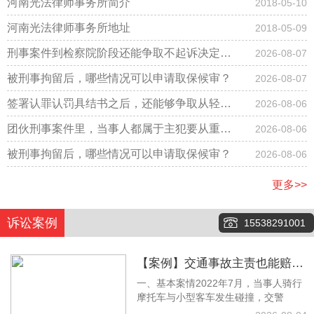
河南光法律师事务所简介
2018-05-10
河南光法律师事务所地址
2018-05-09
刑事案件到检察院阶段还能争取不起诉决定
2026-08-07
吗？
被刑事拘留后，哪些情况可以申请取保候审？
2026-08-07
签署认罪认罚具结书之后，还能够争取从轻改
2026-08-06
判吗？
团伙刑事案件里，当事人都属于主犯要从重判
2026-08-06
刑吗？
被刑事拘留后，哪些情况可以申请取保候审？
2026-08-06
更多>>
诉讼案例
15538291001
【案例】交通事故主责也能赔！
一、基本案情2022年7月，当事人骑行
梁林静律师调解拿下12万余元赔
摩托车与小型客车发生碰撞，交警
偿