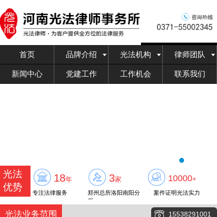
首页
品牌介绍
光法机构
律师团队
新闻中心
党建工作
工作机会
联系我们
光法
18
3
10000
+
年
家
优势
专注法律服务
郑州总所洛阳南阳分
案件证明光法实力
所
光法业务范围
15538291001