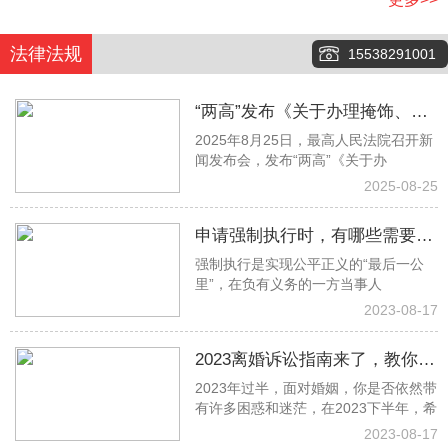
法律法规
15538291001
“两高”发布《关于办理掩饰、隐
2025年8月25日，最高人民法院召开新
瞒犯罪所得、犯罪所得收益刑事
闻发布会，发布“两高”《关于办
案件适用法律若干问题的解释》
2025-08-25
申请强制执行时，有哪些需要注
强制执行是实现公平正义的“最后一公
意的事项？
里”，在负有义务的一方当事人
2023-08-17
2023离婚诉讼指南来了，教你少
2023年过半，面对婚姻，你是否依然带
走冤枉路！建议收藏→
有许多困惑和迷茫，在2023下半年，希
2023-08-17