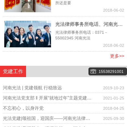
所还是要
时，他说他是孙子没有赡养我们
2018-06-02
的义务，请问对吗？
光法律师事务所电话、河南光法
光法律师事务所电话：0371－
律师事务所电话、郑州光法律师
55002345 河南光法
事务所电话037155002345
2018-06-02
更多>>
党建工作
15538291001
河南光法 | 党建领航 行稳致远
2019-10-23
河南光法党支部 ‖ 开展“就地过年”主题党建会
2021-01-25
议，倡导春节期间少聚集、“云拜年”！
不忘初心，以身许党
2018-04-25
光法党建|颂祖国，迎国庆——河南光法律师
2025-09-30