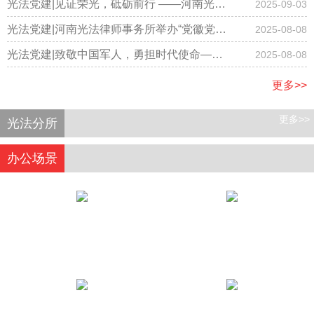
事务所隆重召开国庆节庆祝大会
光法党建|见证荣光，砥砺前行 ——河南光法
2025-09-03
律师事务所律师集体观看阅兵仪式
光法党建|河南光法律师事务所举办“党徽党旗
2025-08-08
有规范，学习践行记心间”专题学习主题党日
光法党建|致敬中国军人，勇担时代使命——
2025-08-08
活动
河南光法律师事务所开展庆“八一”主题党日活
更多>>
动
更多>>
光法分所
办公场景