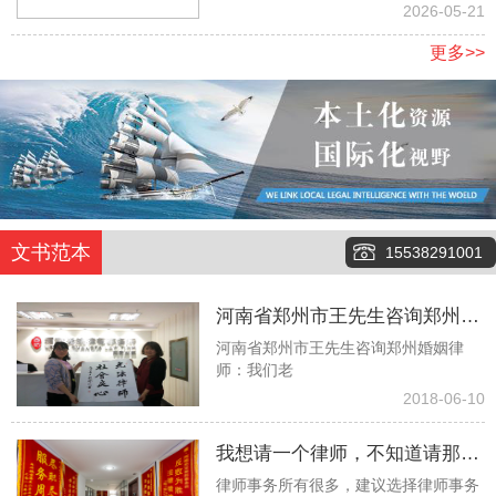
地
2026-05-21
更多>>
文书范本
15538291001
河南省郑州市王先生咨询郑州婚
河南省郑州市王先生咨询郑州婚姻律
姻律师：我们老伴俩今年都八十
师：我们老
多了，没有任何经济来源，有两
2018-06-10
个儿子也都去世了，现在就只有
我想请一个律师，不知道请那个
一个孙子，但是当我们问他要钱
律师事务所有很多，建议选择律师事务
律师事务所更好些！