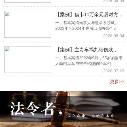
2026-08-04
【案例】借卡11万余元后对方离
一、基本案情当事人与逝者系亲戚，
世遭家属拒还，杨思淼律师取证
2023年至2024年先后出借两张个人
助力全额胜诉
2026-08-04
【案例】主责车祸九级伤残，张
一、基本案情2022年9月，65岁的当事
明月律师当庭抗辩，足额获赔17
人骑电动车与被告驾驶的轿车相
万余元
2026-07-29
更多>>